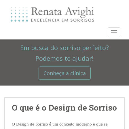
S
k
i
p
t
TOGGLE
o
m
Em busca do sorriso perfeito?
a
i
Podemos te ajudar!
n
c
Conheça a clínica
o
n
t
e
n
O que é o Design de Sorriso
t
O Design de Sorriso é um conceito moderno e que se