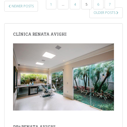
PAGINAÇÃO
1
…
4
5
6
7
NEWER POSTS
DE
OLDER POSTS
POSTS
CLÍNICA RENATA AVIGHI
DRª RENATA AVIGHI