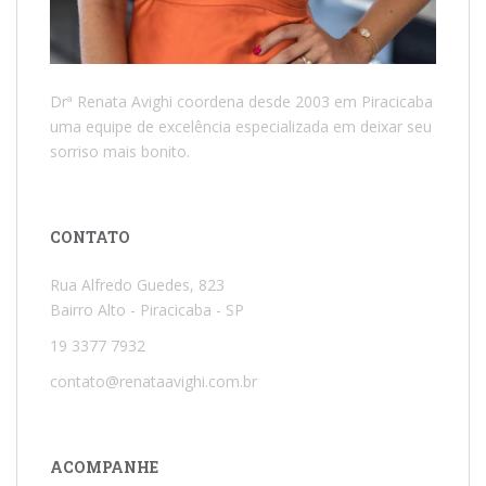
Drª Renata Avighi coordena desde 2003 em Piracicaba
uma equipe de excelência especializada em deixar seu
sorriso mais bonito.
CONTATO
Rua Alfredo Guedes, 823
Bairro Alto - Piracicaba - SP
19 3377 7932
contato@renataavighi.com.br
ACOMPANHE