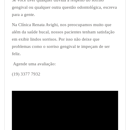
Se você tiver qualquer dúvida a respeito do sorriso
gengival ou qualquer outra questão
odontológica, escreva
para a gente.
Na Clínica Renata Avighi, nos preocupamos muito que
além da saúde bucal, nossos
pacientes tenham satisfação
em exibir lindos sorrisos. Por isso não deixe que
problemas
como o sorriso gengival te impeçam de ser
feliz.
Agende uma avaliação
:
(19) 3377 7932