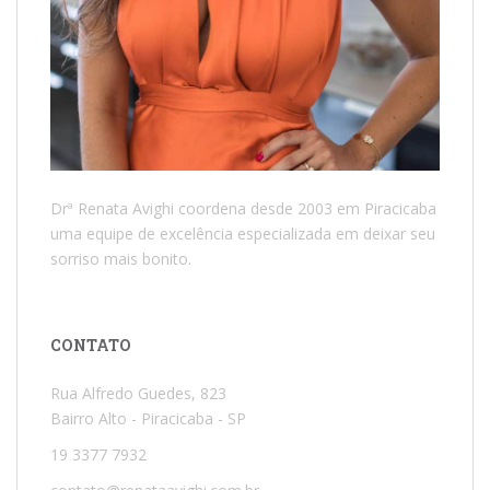
Drª Renata Avighi coordena desde 2003 em Piracicaba
uma equipe de excelência especializada em deixar seu
sorriso mais bonito.
CONTATO
Rua Alfredo Guedes, 823
Bairro Alto - Piracicaba - SP
19 3377 7932