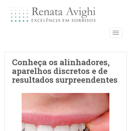
S
k
i
p
t
TOGGLE
o
m
a
i
Conheça os alinhadores,
n
aparelhos discretos e de
c
o
resultados surpreendentes
n
t
e
n
t