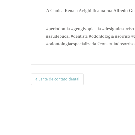
___
A Clínica Renata Avighi fica na rua Alfredo Gu
#periodontia #gengivoplastia #designdesorriso
#saudebucal #dentista #odontologia #sorriso #d
#odontologiaespecializada #construindosorriso
Navegação
Lente de contato dental
de
Post