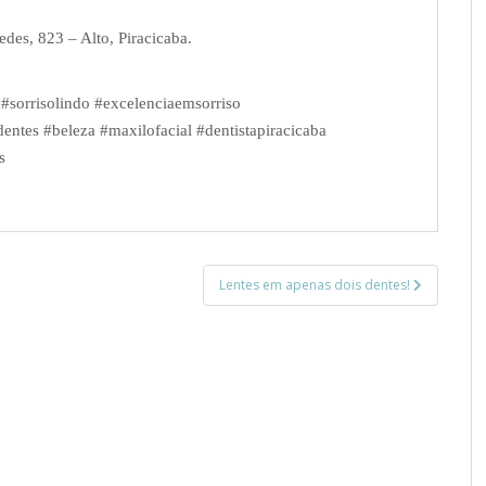
edes, 823 – Alto, Piracicaba.
 #sorrisolindo #excelenciaemsorriso
entes #beleza #maxilofacial #dentistapiracicaba
s
Lentes em apenas dois dentes!