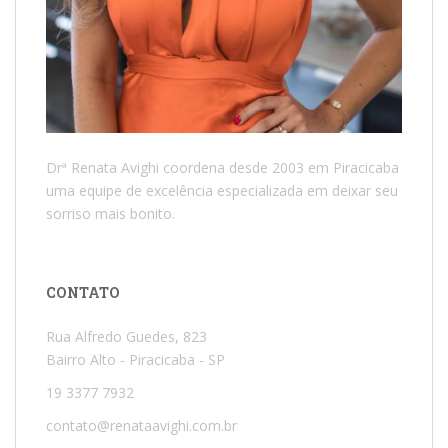
Drª Renata Avighi coordena desde 2003 em Piracicaba
uma equipe de excelência especializada em deixar seu
sorriso mais bonito.
CONTATO
Rua Alfredo Guedes, 823
Bairro Alto - Piracicaba - SP
19 3377 7932
contato@renataavighi.com.br