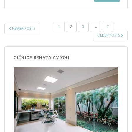
PAGINAÇÃO
1
2
3
…
7
NEWER POSTS
DE
OLDER POSTS
POSTS
CLÍNICA RENATA AVIGHI